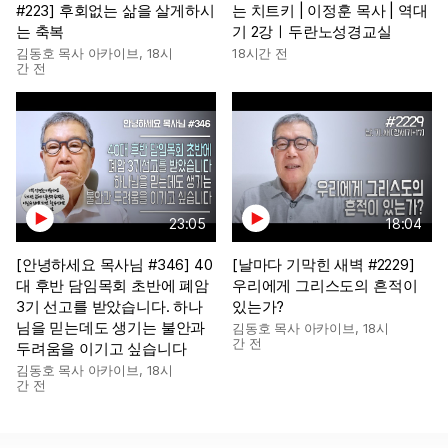
#223] 후회없는 삶을 살게하시
는 치트키 | 이정훈 목사 | 역대
는 축복
기 2강ㅣ두란노성경교실
김동호 목사 아카이브
,
18시
18시간 전
간 전
23:05
18:04
[안녕하세요 목사님 #346] 40
[날마다 기막힌 새벽 #2229]
대 후반 담임목회 초반에 폐암
우리에게 그리스도의 흔적이
3기 선고를 받았습니다. 하나
있는가?
님을 믿는데도 생기는 불안과
김동호 목사 아카이브
,
18시
간 전
두려움을 이기고 싶습니다
김동호 목사 아카이브
,
18시
간 전