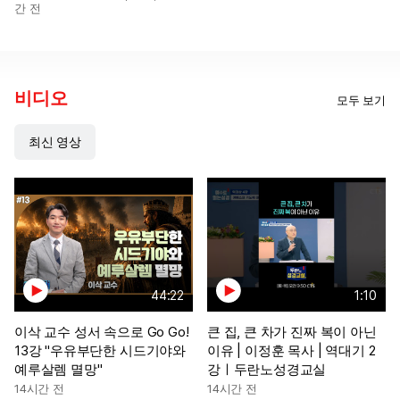
간 전
비디오
모두 보기
최신 영상
44:22
1:10
이삭 교수 성서 속으로 Go Go!
큰 집, 큰 차가 진짜 복이 아닌
13강 "우유부단한 시드기야와
이유 | 이정훈 목사 | 역대기 2
예루살렘 멸망"
강ㅣ두란노성경교실
14시간 전
14시간 전