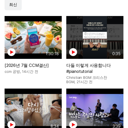
최신
1:30:18
0:35
[2026년 7월 CCM결산]
다들 이렇게 사용합니다
#pianotutorial
ccm 공방
,
14시간 전
Christian BGM 크리스찬
BGM
,
21시간 전
8:34
3:39