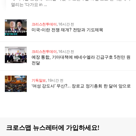
열리는 ‘다가요 in ...
크리스천투데이
,
16시간 전
미국-이란 전쟁 재개? 전망과 기도제목
크리스천투데이
,
16시간 전
예장 통합, 기아대책에 베네수엘라 긴급구호 5천만 원
전달
기독일보
,
19시간 전
‘여성 강도사’ 무산?… 장로교 정기총회 한 달여 앞으로
크로스맵 뉴스레터에 가입하세요!