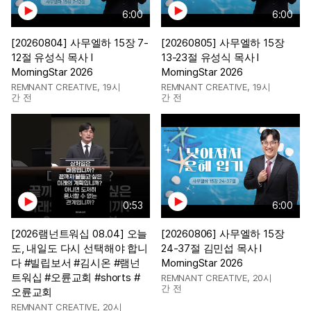
6:00
6:00
[20260804] 사무엘하 15장 7-
[20260805] 사무엘하 15장
12절 유성식 목사 l
13-23절 유성식 목사 l
MorningStar 2026
MorningStar 2026
REMNANT CREATIVE
,
19시
REMNANT CREATIVE
,
19시
간 전
간 전
0:53
6:00
[2026램넌트워십 08.04] 오늘
[20260806] 사무엘하 15장
도, 내일도 다시 선택해야 합니
24-37절 김민섭 목사 l
다 #빌립보서 #김시온 #램넌
MorningStar 2026
트워십 #오륜교회 #shorts #
REMNANT CREATIVE
,
20시
간 전
오륜교회
REMNANT CREATIVE
,
20시