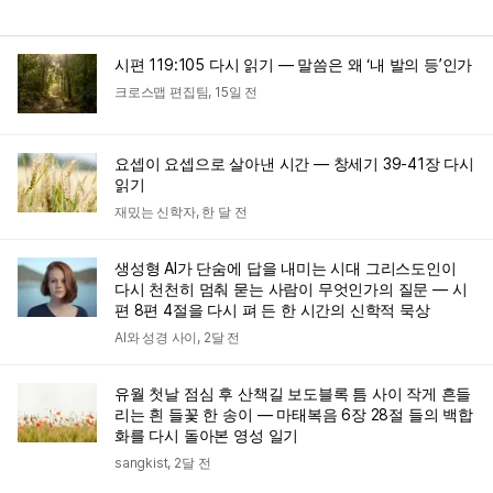
시편 119:105 다시 읽기 — 말씀은 왜 ‘내 발의 등’인가
크로스맵 편집팀
,
15일 전
요셉이 요셉으로 살아낸 시간 — 창세기 39-41장 다시
읽기
재밌는 신학자
,
한 달 전
생성형 AI가 단숨에 답을 내미는 시대 그리스도인이
다시 천천히 멈춰 묻는 사람이 무엇인가의 질문 — 시
편 8편 4절을 다시 펴 든 한 시간의 신학적 묵상
AI와 성경 사이
,
2달 전
유월 첫날 점심 후 산책길 보도블록 틈 사이 작게 흔들
리는 흰 들꽃 한 송이 — 마태복음 6장 28절 들의 백합
화를 다시 돌아본 영성 일기
sangkist
,
2달 전