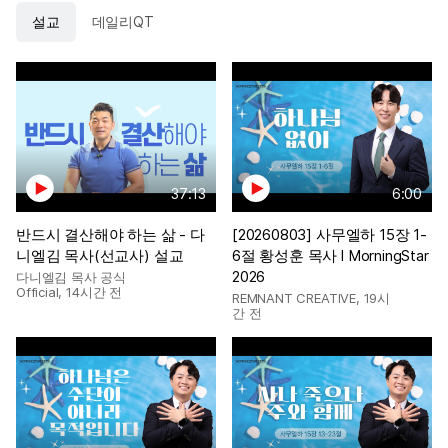
설교
데일리QT
37:13
6:00
반드시 결산해야 하는 삶 - 다
[20260803] 사무엘하 15장 1-
니엘김 목사(선교사) 설교
6절 황성훈 목사 l MorningStar
2026
다니엘김 목사 공식
Official
,
14시간 전
REMNANT CREATIVE
,
19시
간 전