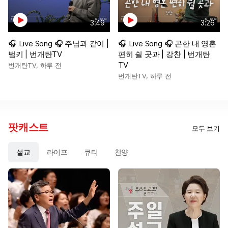
3:49
3:26
🎧 Live Song 🎧 주님과 같이 |
🎧 Live Song 🎧 곤한 내 영혼
범키 | 번개탄TV
편히 쉴 곳과 | 강찬 | 번개탄
TV
번개탄TV
,
하루 전
번개탄TV
,
하루 전
팟캐스트
모두 보기
설교
라이프
큐티
찬양