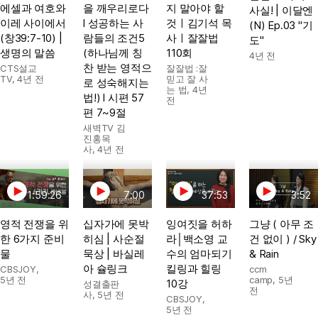
에셀과 여호와
을 깨우리로다
지 말아야 할
사실! | 이달엔
이레 사이에서
l 성공하는 사
것ㅣ김기석 목
(N) Ep.03 "기
(창39:7-10) |
람들의 조건5
사ㅣ잘잘법
도"
생명의 말씀
(하나님께 칭
110회
4년 전
찬 받는 영적으
CTS설교
잘잘법 :잘
TV
,
4년 전
믿고 잘 사
로 성숙해지는
는 법
,
4년
법!) l 시편 57
전
편 7~9절
새벽TV 김
진홍목
사
,
4년 전
1:59:26
7:00
37:53
3:52
영적 전쟁을 위
십자가에 못박
잉여짓을 허하
그냥 ( 아무 조
한 6가지 준비
히심 | 사순절
라│백소영 교
건 없이 ) / Sky
물
묵상 | 바실레
수의 엄마되기
& Rain
아 슐링크
킬링과 힐링
CBSJOY
,
ccm
5년 전
camp
,
5년
10강
성결출판
전
사
,
5년 전
CBSJOY
,
5년 전