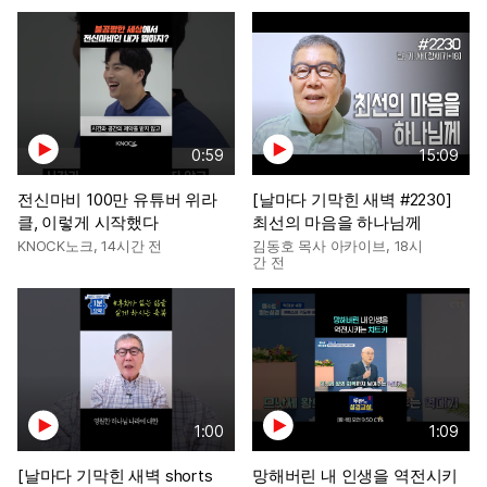
0:59
15:09
전신마비 100만 유튜버 위라
[날마다 기막힌 새벽 #2230]
클, 이렇게 시작했다
최선의 마음을 하나님께
KNOCK노크
,
14시간 전
김동호 목사 아카이브
,
18시
간 전
1:00
1:09
[날마다 기막힌 새벽 shorts
망해버린 내 인생을 역전시키