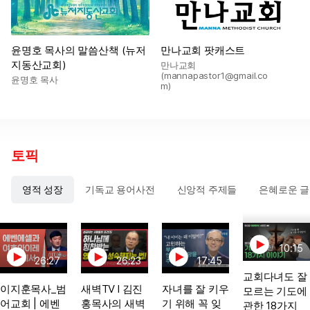
윤명호 목사의 말씀산책 (뉴저
만나교회 팟캐스트
지동산교회)
만나교회
(mannapastor1@gmail.co
윤명호 목사
m)
토픽
영적 성장
기독교 용어사전
신앙적 주제들
은혜로운 글
10:15
26:27
26:23
17:45
교회다녀도 잘
이지훈목사_범
새벽TV l 김진
자녀를 잘 키우
모르는 기도에
어교회 | 에벤
홍목사의 새벽
기 위해 꼭 잊
관한 18가지