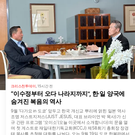
크리스천투데이
,
15시간 전
“이수정부터 오다 나라지까지”, 한·일 양국에
숨겨진 복음의 역사
9월 ‘다가요 in 도쿄’ 앞두고 한국 개신교 뿌리에 얽힌 일본 역사
조명 저스트지저스(JUST JESUS, 대표 브라이언 박 목사)가 신
규 간판 프로그램 ‘오이소’(오늘 이곳에서 소개합니다)의 문을 열
며 첫 게스트로 재일대한기독교회(KCCJ) 제58회기 총회장 장경
태 목사를 초청해 대화를 나눴다. 오는 9월 19일 도쿄 한복판에서