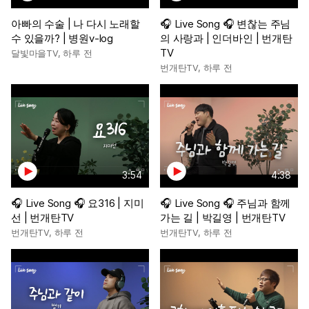
아빠의 수술 | 나 다시 노래할
🎧 Live Song 🎧 변찮는 주님
수 있을까? | 병원v-log
의 사랑과 | 인더바인 | 번개탄
TV
달빛마을TV
,
하루 전
번개탄TV
,
하루 전
3:54
4:38
🎧 Live Song 🎧 요316 | 지미
🎧 Live Song 🎧 주님과 함께
선 | 번개탄TV
가는 길 | 박길영 | 번개탄TV
번개탄TV
,
하루 전
번개탄TV
,
하루 전